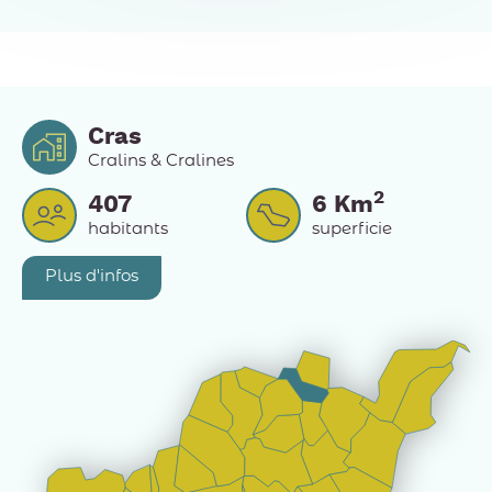
Cras
Cralins & Cralines
2
407
6
Km
habitants
superficie
Plus d'infos