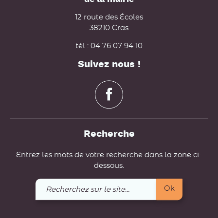
12 route des Écoles
38210 Cras
tél : 04 76 07 94 10
Suivez nous !
Recherche
Entrez les mots de votre recherche dans la zone ci-
dessous.
Recherchez
Ok
sur
le
site