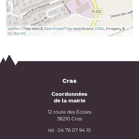
Leaflet
| Map data ©
OpenStreetMap
contributors,
ODbL
, Imagery ©
CC-BY-SA
Cras
Coordonnées
de la mairie
12 route des Écoles
38210 Cras
tél : 04 76 07 94 10