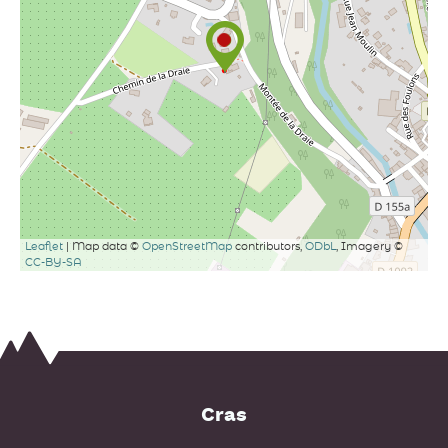
Leaflet
| Map data ©
OpenStreetMap
contributors,
ODbL
, Imagery ©
CC-BY-SA
Cras