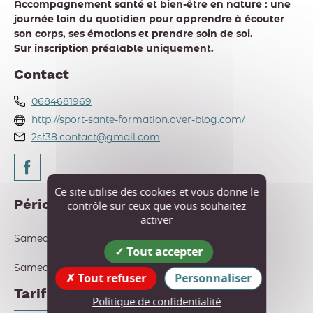
Accompagnement santé et bien-être en nature : une
journée loin du quotidien pour apprendre à écouter
son corps, ses émotions et prendre soin de soi.
Sur inscription préalable uniquement.
Contact
0684681969
http://sport-sante-formation.over-blog.com/
2sf38.contact@gmail.com
Ce site utilise des cookies et vous donne le
Périodes d'ouverture
contrôle sur ceux que vous souhaitez
activer
Samedi 25 juillet 2026 de 9h à 17h.
Tout accepter
Samedi 29 août 2026 de 9h à 17h.
Tout refuser
Personnaliser
Tarif
Politique de confidentialité