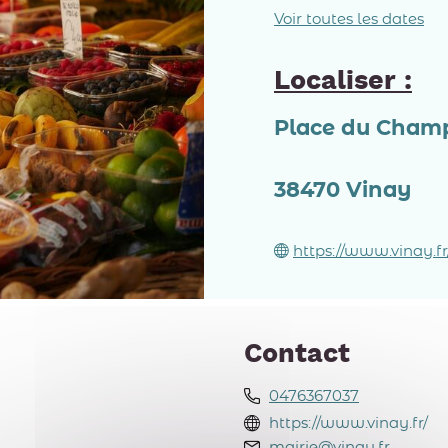
Voir toutes les dates
Localiser :
Place du Cham
38470
Vinay
https://www.vinay.fr
Contact
0476367037
https://www.vinay.fr/
mairie@vinay.fr