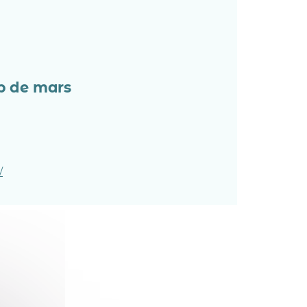
p de mars
/