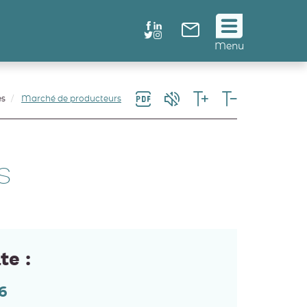
Suivez
Menu
nous
!
es
Marché de producteurs
s
te :
6