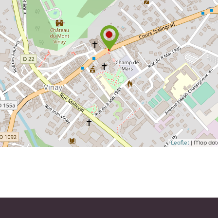
Leaflet
| Map da