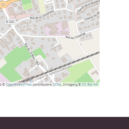
ta ©
OpenStreetMap
contributors,
ODbL
, Imagery ©
CC-BY-SA