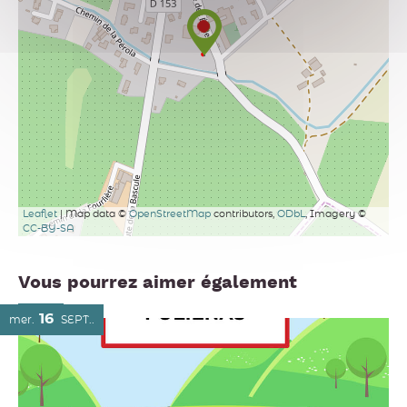
Leaflet
| Map data ©
OpenStreetMap
contributors,
ODbL
, Imagery ©
CC-BY-SA
Vous pourrez aimer également
16
mer.
SEPT.