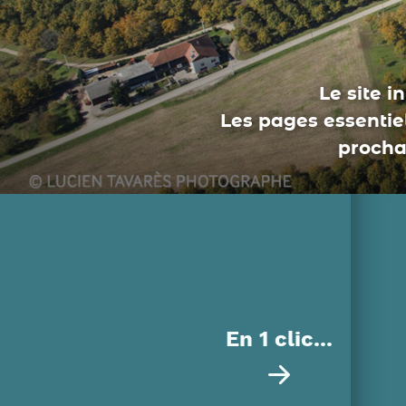
Le site i
Les pages essentiel
procha
En 1 clic...