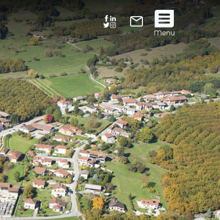
Suivez
Menu
nous
!