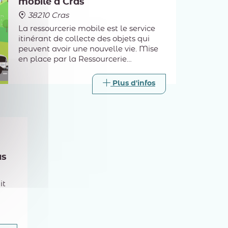
mobile à Cras
38210 Cras
La ressourcerie mobile est le service
itinérant de collecte des objets qui
peuvent avoir une nouvelle vie. Mise
en place par la Ressourcerie
intercommunale, elle va à la
rencontre des habitants lors de
Plus d'infos
certains passages de la déchèterie
mobile.
as
it