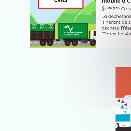
mobile à C
38210 Cras
La déchèterie
itinérant de c
déchets. Mise
Marcellin Ve
elle va à la 
des communes
trois déchèt