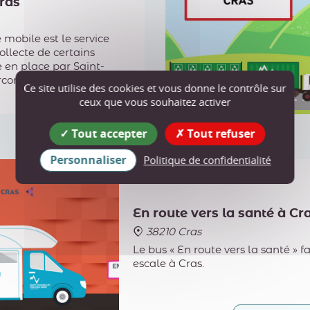
ras
 mobile est le service
ollecte de certains
 en place par Saint-
rcors Isère Communauté,
Ce site utilise des cookies et vous donne le contrôle sur
rencontre des habitants
ceux que vous souhaitez activer
 les plus éloignées des
Plus d'infos
eries intercommunales.
Tout accepter
Tout refuser
Personnaliser
Politique de confidentialité
28
jeu.
JANV.
27
En route vers la santé à Cr
38210 Cras
Le bus « En route vers la santé » fa
escale à Cras.