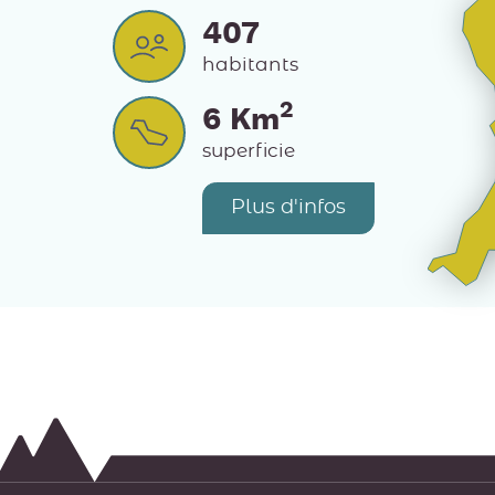
407
habitants
2
6
Km
superficie
Plus d'infos