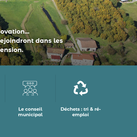
vation...
rejoindront dans les
ension.
Le conseil
Déchets : tri & ré-
municipal
emploi