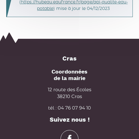
(
https://hubeau.eaufrance.fr/page/api-qualite-eau-
potable
) mise à jour le 04/12/2023
Cras
Coordonnées
de la mairie
12 route des Écoles
38210 Cras
tél : 04 76 07 94 10
Suivez nous !