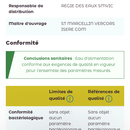
Responsable de
REGIE DES EAUX SMVIC
distribution
Maître d'ouvrage
ST MARCELLIN VERCORS
ISERE COM
Conformité
Conclusions sanitaires
: Eau d'alimentation
conforme aux exigences de qualité en vigueur
pour l'ensemble des paramètres mesurés.
Limites de
Références de
Information
Info
qualité
qualité
Conformité
sans objet :
Sans objet :
bactériologique
aucun
aucun
paramètre
paramètre
bactériologique
bactériologique