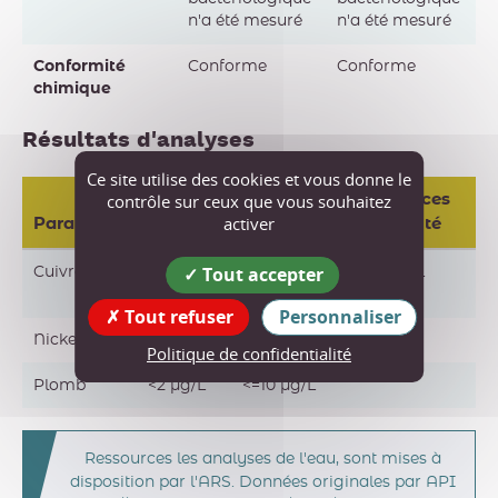
n'a été mesuré
n'a été mesuré
Conformité
Conforme
Conforme
chimique
Résultats d'analyses
Ce site utilise des cookies et vous donne le
contrôle sur ceux que vous souhaitez
Limites de
Références
activer
Paramètre
Résultat
qualité
de qualité
Tout accepter
Cuivre
0,096
<=2 mg/L
<=1 mg/L
mg/L
Tout refuser
Personnaliser
Nickel
<5 µg/L
<=20 µg/L
Politique de confidentialité
Plomb
<2 µg/L
<=10 µg/L
Ressources les analyses de l'eau, sont mises à
disposition par l'ARS. Données originales par API