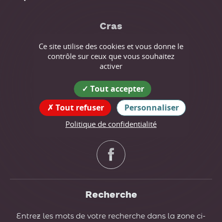
Cras
Ce site utilise des cookies et vous donne le
Coordonnées
contrôle sur ceux que vous souhaitez
de la mairie
activer
12 route des Écoles
Tout accepter
38210 Cras
tél : 04 76 07 94 10
Tout refuser
Personnaliser
Politique de confidentialité
Suivez nous !
Recherche
Entrez les mots de votre recherche dans la zone ci-