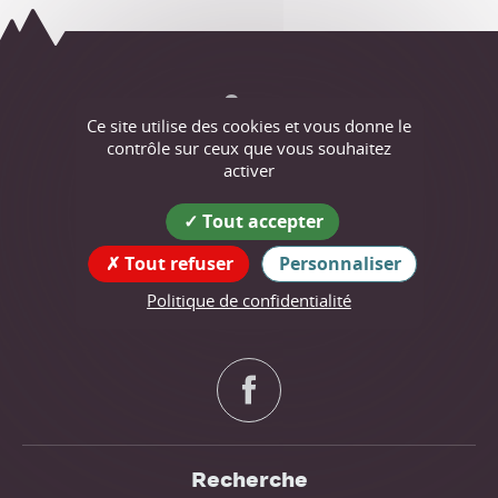
Cras
Ce site utilise des cookies et vous donne le
contrôle sur ceux que vous souhaitez
Coordonnées
activer
de la mairie
12 route des Écoles
Tout accepter
38210 Cras
Tout refuser
Personnaliser
tél : 04 76 07 94 10
Politique de confidentialité
Suivez nous !
Recherche